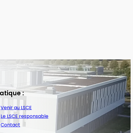
atique :
Venir au LSCE
Le LSCE responsable
Contact