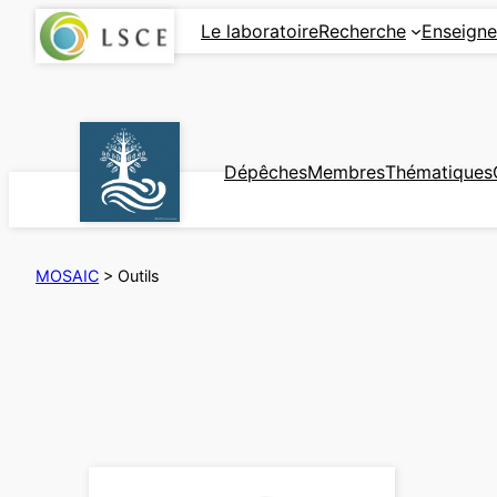
Aller
Le laboratoire
Recherche
Enseign
au
contenu
Dépêches
Membres
Thématiques
MOSAIC
>
Outils