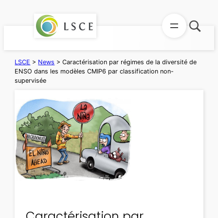
Skip
to
content
LSCE
>
News
>
Caractérisation par régimes de la diversité de
ENSO dans les modèles CMIP6 par classification non-
supervisée
Caractérisation par