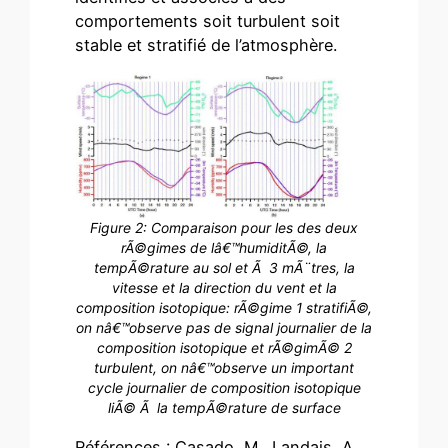
comportements soit turbulent soit
stable et stratifié de l’atmosphère.
Figure 2: Comparaison pour les des deux
rÃ©gimes de lâ€™humiditÃ©, la
tempÃ©rature au sol et Ã 3 mÃ¨tres, la
vitesse et la direction du vent et la
composition isotopique: rÃ©gime 1 stratifiÃ©,
on nâ€™observe pas de signal journalier de la
composition isotopique et rÃ©gimÃ© 2
turbulent, on nâ€™observe un important
cycle journalier de composition isotopique
liÃ© Ã la tempÃ©rature de surface
Références : Casado, M., Landais, A.,