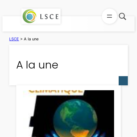
Aller
au
contenu
LSCE
>
A la une
A la une