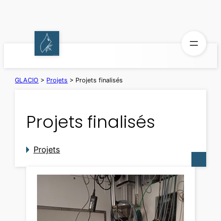
Aller
au
contenu
GLACIO
>
Projets
>
Projets finalisés
Projets finalisés
Projets