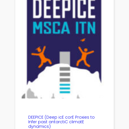
DEEPICE (Deep icE corE Proxies to
Infer past antarctiC climatE
dynamics)