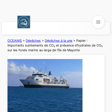
Aller
au
contenu
OCEANIS
>
Dépêches
>
Dépêches à la une
>
Papier :
Importants suintements de CO₂ et présence d’hydrates de CO₂
sur les fonds marins au large de l’île de Mayotte