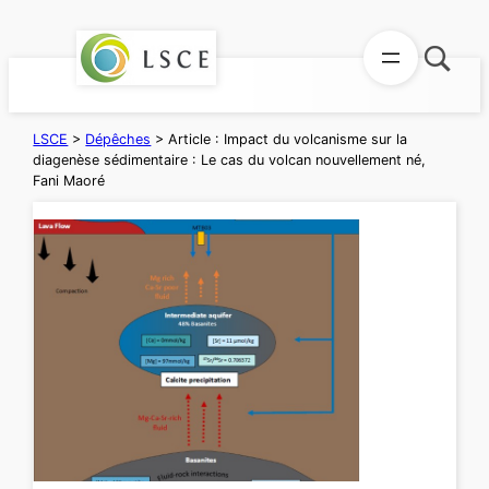
Aller
au
contenu
LSCE
>
Dépêches
>
Article : Impact du volcanisme sur la
diagenèse sédimentaire : Le cas du volcan nouvellement né,
Fani Maoré