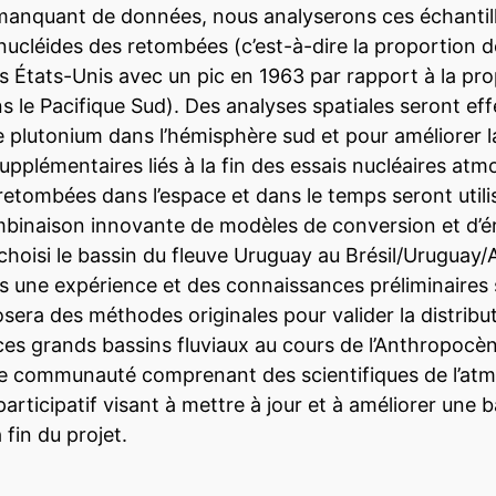
anquant de données, nous analyserons ces échantillo
dionucléides des retombées (c’est-à-dire la proportio
s États-Unis avec un pic en 1963 par rapport à la pr
 le Pacifique Sud). Des analyses spatiales seront eff
 plutonium dans l’hémisphère sud et pour améliorer l
pplémentaires liés à la fin des essais nucléaires at
retombées dans l’espace et dans le temps seront utilis
mbinaison innovante de modèles de conversion et d’é
choisi le bassin du fleuve Uruguay au Brésil/Uruguay/A
ne expérience et des connaissances préliminaires su
sera des méthodes originales pour valider la distribut
es grands bassins fluviaux au cours de l’Anthropocène
ge communauté comprenant des scientifiques de l’atm
rticipatif visant à mettre à jour et à améliorer une 
 fin du projet.