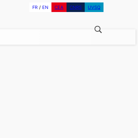
FR
EN
CEA
CNRS
UVSQ