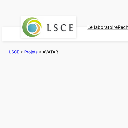
Aller
au
contenu
Le laboratoire
Rech
LSCE
>
Projets
>
AVATAR