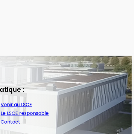
atique :
Venir au LSCE
Le LSCE responsable
Contact