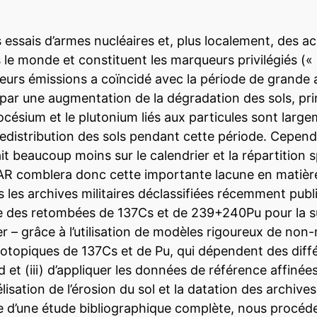
s essais d’armes nucléaires et, plus localement, des a
e monde et constituent les marqueurs privilégiés (« 
eurs émissions a coïncidé avec la période de grande ac
 par une augmentation de la dégradation des sols, pr
océsium et le plutonium liés aux particules sont large
edistribution des sols pendant cette période. Cepen
it beaucoup moins sur le calendrier et la répartition 
TAR comblera donc cette importante lacune en matièr
s les archives militaires déclassifiées récemment publi
lée des retombées de 137Cs et de 239+240Pu pour la s
êler – grâce à l’utilisation de modèles rigoureux de n
isotopiques de 137Cs et de Pu, qui dépendent des dif
et (iii) d’appliquer les données de référence affinées
délisation de l’érosion du sol et la datation des arch
e d’une étude bibliographique complète, nous procéde