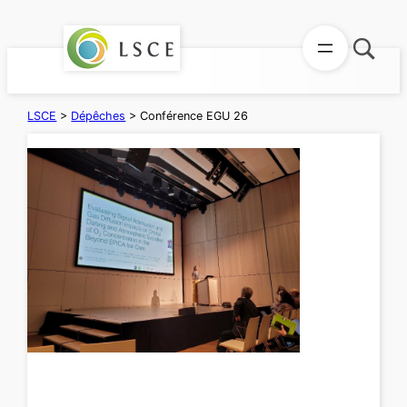
Aller
au
contenu
LSCE
>
Dépêches
>
Conférence EGU 26