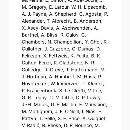
McKenna, E. Simon, A. Abe-Ouchi, J.
M. Gregory, E. Larour, W. H. Lipscomb,
A. J. Payne, A. Shepherd, C. Agosta, P.
Alexander, T. Albrecht, B. Anderson,
X. Asay-Davis, A. Aschwanden, A.
Barthel, A. Bliss, R. Calov, C.
Chambers, N. Champollion, Y. Choi, R.
Cullather, J. Cuzzone, C. Dumas, D.
Felikson, X. Fettweis, K. Fujita, B. K.
Galton-Fenzi, R. Gladstone, N. R.
Golledge, R. Greve, T. Hattermann, M.
J. Hoffman, A. Humbert, M. Huss, P.
Huybrechts, W. Immerzeel, T. Kleiner,
P. Kraaijenbrink, S. Le Clec’h, V. Lee,
G. R. Leguy, C. M. Little, D. P. Lowry,
J.-H. Malles, D. F. Martin, F. Maussion,
M. Morlighem, J. F. O’Neill, I. Nias, F.
Pattyn, T. Pelle, S. F. Price, A. Quiquet,
V. Radić, R. Reese, D. R. Rounce, M.