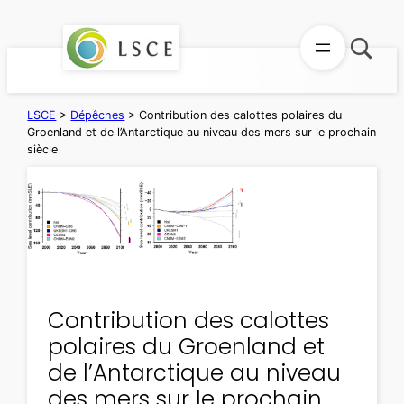
Aller
au
contenu
LSCE
>
Dépêches
>
Contribution des calottes polaires du
Groenland et de l’Antarctique au niveau des mers sur le prochain
siècle
Contribution des calottes
polaires du Groenland et
de l’Antarctique au niveau
des mers sur le prochain