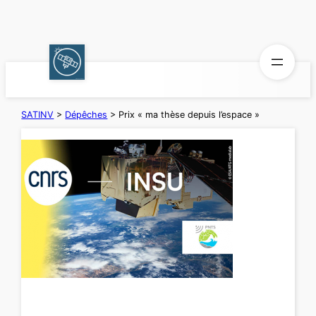
Aller
au
contenu
SATINV
>
Dépêches
>
Prix « ma thèse depuis l’espace »