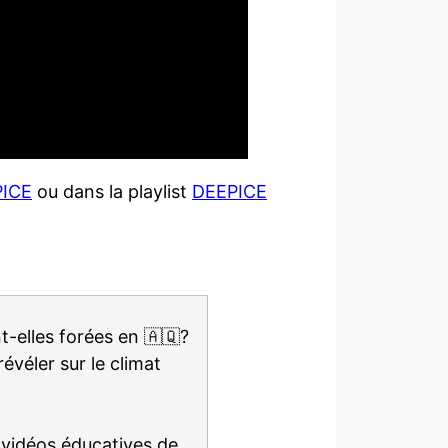
PICE
ou dans la playlist
DEEPICE
-elles forées en 🇦🇶?
véler sur le climat
 vidéos éducatives de