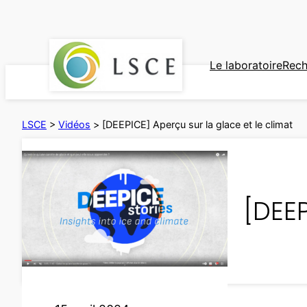
Aller
au
contenu
Le laboratoire
Rech
LSCE
>
Vidéos
>
[DEEPICE] Aperçu sur la glace et le climat
[DEEP