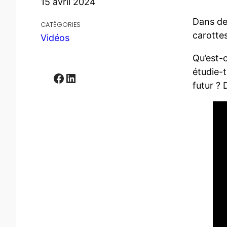
15 avril 2024
Dans de
CATÉGORIES
carotte
Vidéos
Qu’est-
étudie-t
Facebook
LinkedIn
futur ?