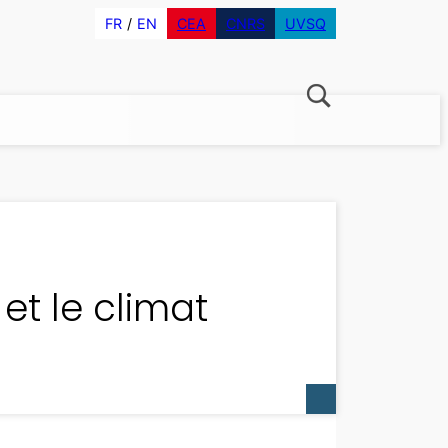
FR
EN
CEA
CNRS
UVSQ
et le climat