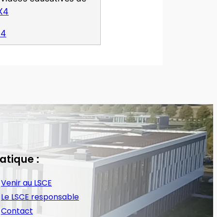
X4
24
atique :
Venir au LSCE
Le LSCE responsable
Contact