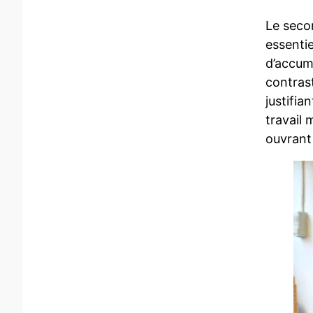
Le seco
essenti
d’accumu
contrast
justifia
travail
ouvrant