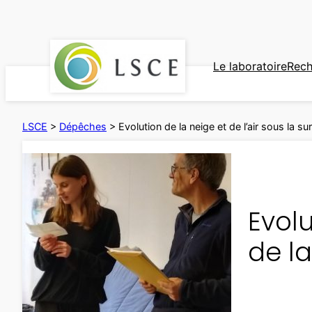
Aller
au
contenu
Le laboratoire
Rech
LSCE
>
Dépêches
>
Evolution de la neige et de l’air sous la s
Evolu
de l