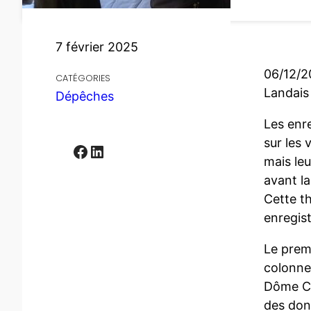
7 février 2025
06/12/2
CATÉGORIES
Landais 
Dépêches
Les enr
sur les
Facebook
LinkedIn
mais le
avant l
Cette th
enregis
Le premi
colonnes
Dôme C r
des don