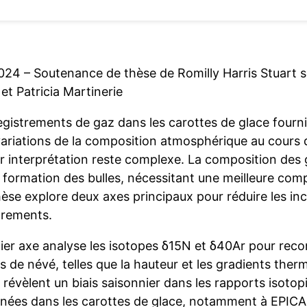
024 – Soutenance de thèse de Romilly Harris Stuart s
et Patricia Martinerie
egistrements de gaz dans les carottes de glace fourni
 variations de la composition atmosphérique au cours
ur interprétation reste complexe. La composition des 
a formation des bulles, nécessitant une meilleure co
èse explore deux axes principaux pour réduire les inc
trements.
er axe analyse les isotopes δ15N et δ40Ar pour recon
 de névé, telles que la hauteur et les gradients the
évèlent un biais saisonnier dans les rapports isotopi
nées dans les carottes de glace, notamment à EPIC