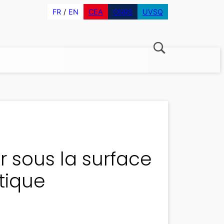
FR
EN
CEA
CNRS
UVSQ
ir sous la surface
tique