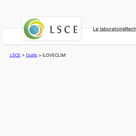
Aller
au
contenu
Le laboratoire
Rech
LSCE
>
Outils
>
iLOVECLIM