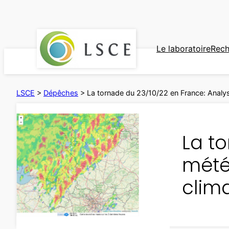
Aller
au
contenu
Le laboratoire
Rech
LSCE
>
Dépêches
>
La tornade du 23/10/22 en France: Analys
La t
mété
clim