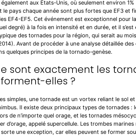
 également aux États-Unis, où seulement environ 1%
 le pays chaque année sont plus fortes que EF3 et fi
ies EF4-EF5. Cet événement est exceptionnel pour la
uel degré) à la fois en intensité et en durée, et il s’e
ypique des tornades pour la région, qui serait au mois 
2014). Avant de procéder à une analyse détaillée des
ns quelques principes de la tornado-genèse.
e sont exactement les tor
 forment-elles ?
s simples, une tornade est un vortex reliant le sol e
mbus. Il existe deux principaux types de tornades : l
lors de n’importe quel orage, et les tornades mésocyc
lier d’orage, appelé supercellule. Les trombes marin
 sorte une exception, car elles peuvent se former sou