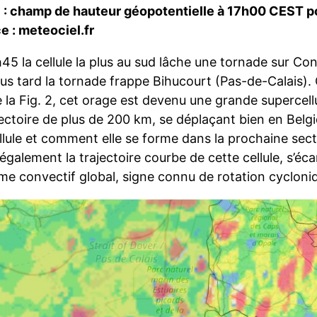
1 : champ de hauteur géopotentielle à 17h00 CEST p
e : meteociel.fr
h45 la cellule la plus au sud lâche une tornade sur C
lus tard la tornade frappe Bihucourt (Pas-de-Calais)
 la Fig. 2, cet orage est devenu une grande supercell
jectoire de plus de 200 km, se déplaçant bien en Belg
lule et comment elle se forme dans la prochaine secti
galement la trajectoire courbe de cette cellule, s’écar
me convectif global, signe connu de rotation cycloniq