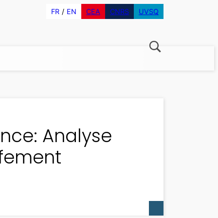
FR
EN
CEA
CNRS
UVSQ
ance: Analyse
ffement