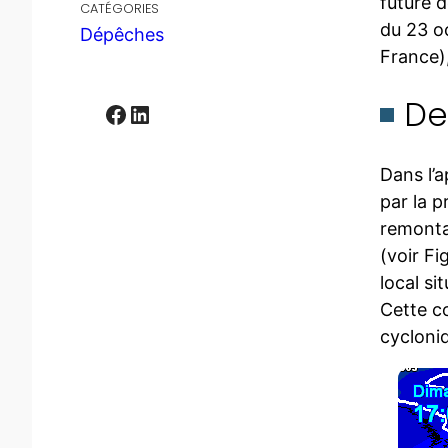
future d
CATÉGORIES
du 23 o
Dépêches
France),
De
Facebook
LinkedIn
Dans l’a
par la p
remonta
(voir Fi
local si
Cette c
cycloni