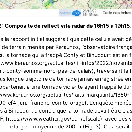
2 : Composite de réflectivité radar de 16h15 à 19h15.
e le rapport initial suggérait que cette cellule avait
 de terrain menée par Keraunos, l’observatoire frança
, la tornade qui a frappé Conty et Bihucourt est en 
//www.keraunos.org/actualites/fil-infos/2022/novem
rt-conty-somme-nord-pas-de-calais), traversant la fr
plus longue trajctoire de tornade jamais enregistrée e
partenait à une tornade violente ayant frappé le Jura
/www.keraunos.org/actualites/faits-marquants/1850-
90-ef4-jura-franche-comte-orage). L’enquête menée 
s à Bihucourt a conclu que la tornade devait être cla
(EF, https://www.weather.gov/oun/efscale), avec des 
et une largeur moyenne de 200 m (Fig. 3). Cela sera