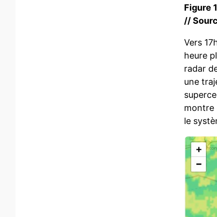
Figure 
// Sourc
Vers 17
heure p
radar de
une tra
supercel
montre é
le systè