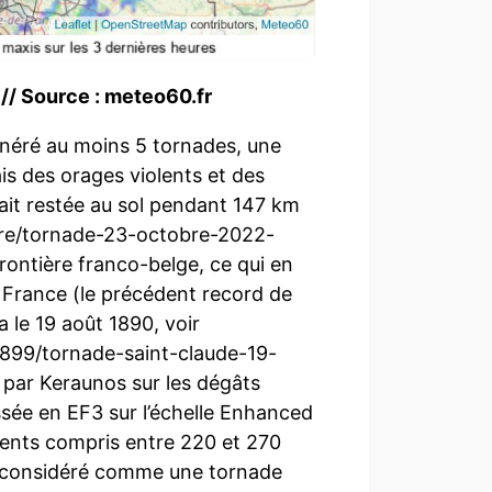
 // Source : meteo60.fr
 généré au moins 5 tornades, une
is des orages violents et des
fait restée au sol pendant 147 km
bre/tornade-23-octobre-2022-
ontière franco-belge, ce qui en
n France (le précédent record de
 le 19 août 1890, voir
1899/tornade-saint-claude-19-
par Keraunos sur les dégâts
ssée en EF3 sur l’échelle Enhanced
vents compris entre 220 et 270
it considéré comme une tornade