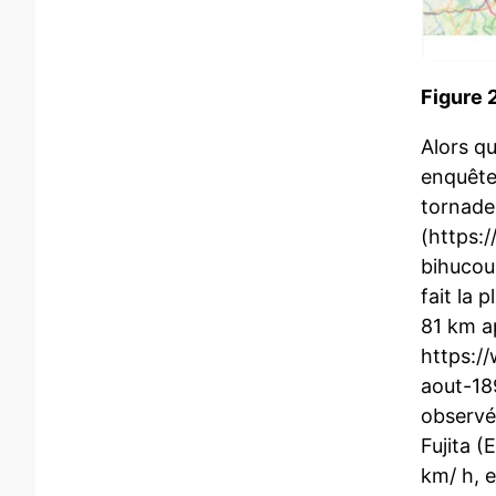
Figure 
Alors qu
enquête
tornades
(https:
bihucou
fait la 
81 km ap
https:/
aout-18
observé
Fujita 
km/ h, 