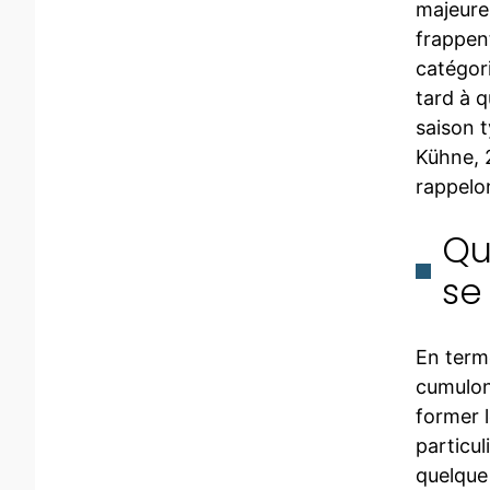
majeure
frappent
catégor
tard à q
saison t
Kühne, 
rappelo
Qu
se
En terme
cumuloni
former 
particu
quelque