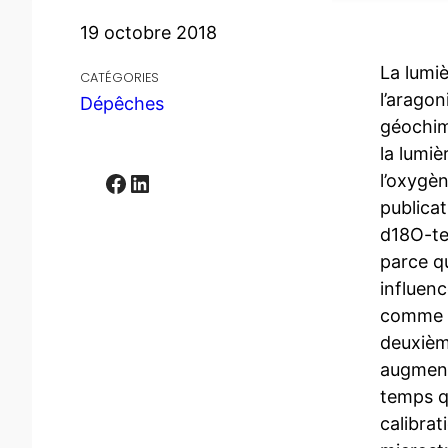
19 octobre 2018
La lumi
CATÉGORIES
l’aragon
Dépêches
géochim
la lumiè
Facebook
LinkedIn
l’oxygèn
publica
d18O-te
parce q
influenc
comme l
deuxièm
augment
temps qu
calibrat