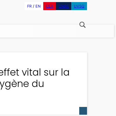
FR
EN
CEA
CNRS
UVSQ
fet vital sur la
xygène du