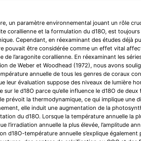
ère, un paramètre environnemental jouant un rôle cruc
ite corallienne et la formulation du d18O, est toujours 
ique. Cependant, en réexaminant des études déjà pu
re pouvait être considérée comme un effet vital affec
e de l’aragonite corallienne. En réexaminant les séri
tion de Weber et Woodhead (1972), nous avons soulig
mpérature annuelle de tous les genres de coraux co
ue leur évaluation suppose des niveaux de lumière h
e sur le d18O parce qu’elle influence le d18O de deux 
e prévoit la thermodynamique, ce qui implique une d
ement, elle induit une augmentation de la photosynth
ation du d18O. Lorsque la température annuelle la p
e l’irradiation annuelle la plus élevée, l’amplitude an
ion d18O-température annuelle s’explique également pa