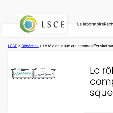
Aller
au
contenu
Le laboratoire
Rech
LSCE
>
Dépêches
>
Le rôle de la lumière comme effet vital s
Le rô
comp
sque