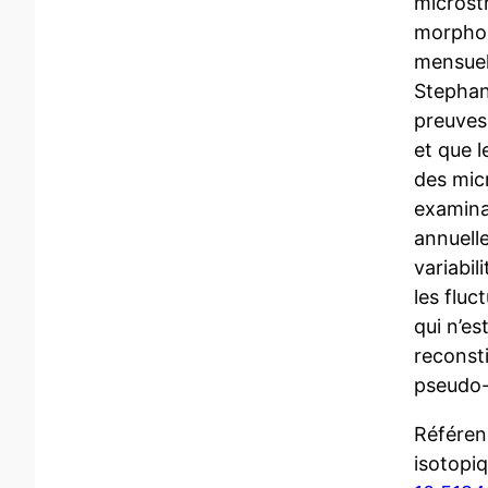
microstr
morphol
mensuel
Stephans
preuves
et que l
des micr
examina
annuelle
variabil
les fluc
qui n’es
reconsti
pseudo-
Référenc
isotopi