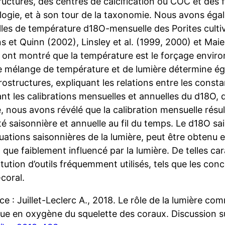
uctures, des centres de calcification ou COC et des f
ogie, et à son tour de la taxonomie. Nous avons égal
les de température d18O-mensuelle des Porites culti
 et Quinn (2002), Linsley et al. (1999, 2000) et Maier
 ont montré que la température est le forçage envir
e mélange de température et de lumière détermine éga
ostructures, expliquant les relations entre les const
nt les calibrations mensuelles et annuelles du d18O, 
, nous avons révélé que la calibration mensuelle résul
ité saisonnière et annuelle au fil du temps. Le d18O s
tuations saisonnières de la lumière, peut être obtenu
t que faiblement influencé par la lumière. De telles ca
tution d’outils fréquemment utilisés, tels que les co
coral.
e : Juillet-Leclerc A., 2018. Le rôle de la lumière com
que en oxygène du squelette des coraux. Discussion su