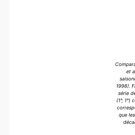
Comparai
et 
saison
1998). F
série d
(1°, 1°)
corresp
que le
décal