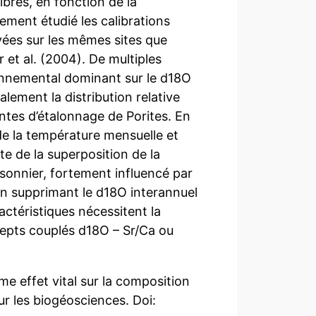
ibres, en fonction de la
ement étudié les calibrations
vées sur les mêmes sites que
 et al. (2004). De multiples
onnemental dominant sur le d18O
lement la distribution relative
antes d’étalonnage de Porites. En
de la température mensuelle et
te de la superposition de la
aisonnier, fortement influencé par
 en supprimant le d18O interannuel
ractéristiques nécessitent la
ncepts couplés d18O – Sr/Ca ou
me effet vital sur la composition
r les biogéosciences. Doi: