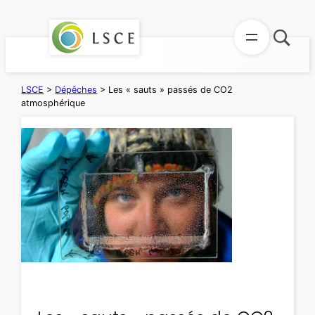
Aller
au
contenu
LSCE
>
Dépêches
>
Les « sauts » passés de CO2
atmosphérique