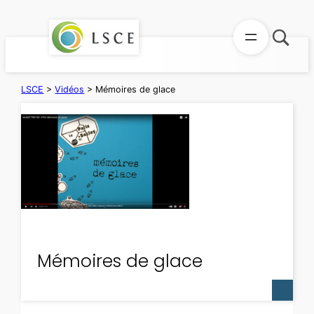
Aller
au
contenu
LSCE
>
Vidéos
>
Mémoires de glace
Mémoires de glace