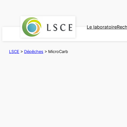
Aller
au
contenu
Le laboratoire
Rech
LSCE
>
Dépêches
>
MicroCarb