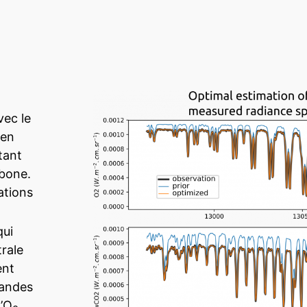
vec le
 en
tant
rbone.
ations
.
qui
rale
ent
bandes
l’O