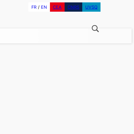
FR
EN
CEA
CNRS
UVSQ