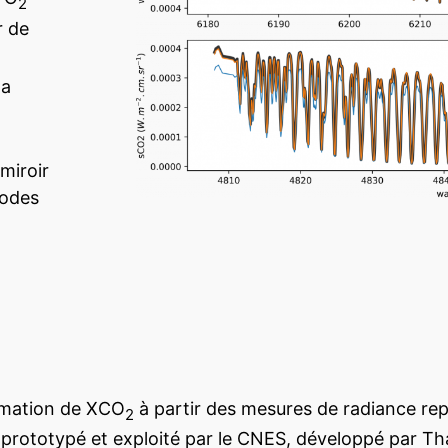
2
r de
la
 miroir
modes
timation de XCO
à partir des mesures de radiance rep
2
 (prototypé et exploité par le CNES, développé par Tha