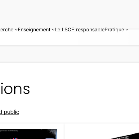
erche
Enseignement
Le LSCE responsable
Pratique
tions
 public