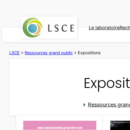
Aller
au
contenu
Le laboratoire
Rech
LSCE
>
Ressources grand public
>
Expositions
Exposi
Ressources grand