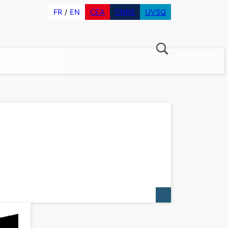
FR
EN
CEA
CNRS
UVSQ