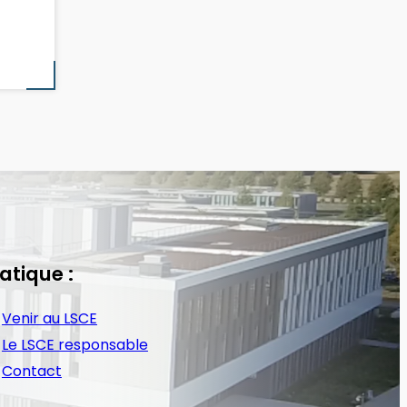
atique :
Venir au LSCE
Le LSCE responsable
Contact