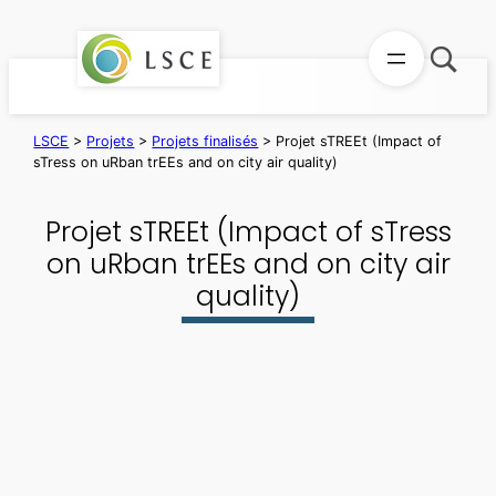
Aller
au
contenu
LSCE
>
Projets
>
Projets finalisés
>
Projet sTREEt (Impact of
sTress on uRban trEEs and on city air quality)
Projet sTREEt (Impact of sTress
on uRban trEEs and on city air
quality)