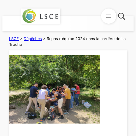
Aller
au
contenu
LSCE
>
Dépêches
>
Repas d’équipe 2024 dans la carrière de La
Troche