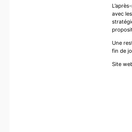
L’après
avec les
stratégi
proposi
Une rest
fin de 
Site we