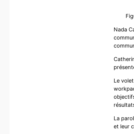
Fig
Nada Ca
communi
communi
Catheri
présenté
Le vole
workpac
objectif
résultat
La parol
et leur 