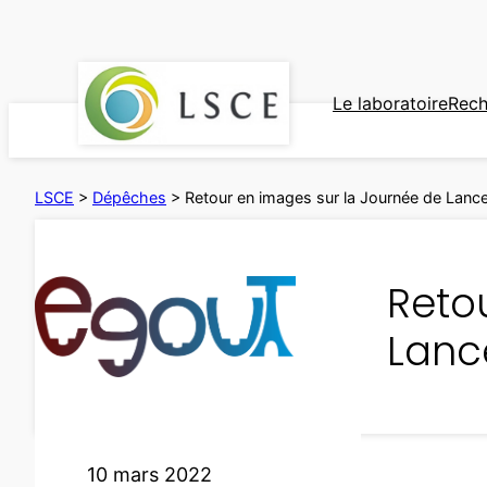
Aller
au
contenu
Le laboratoire
Rech
LSCE
>
Dépêches
>
Retour en images sur la Journée de Lan
Reto
Lanc
10 mars 2022