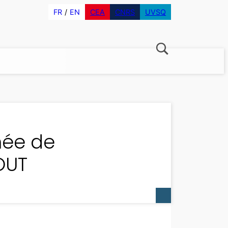
FR
EN
CEA
CNRS
UVSQ
née de
OUT