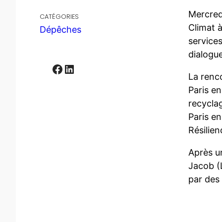
Mercred
CATÉGORIES
Climat à
Dépêches
services
dialogue
Facebook
LinkedIn
La renc
Paris en
recyclag
Paris en
Résilien
Après un
Jacob (L
par des 