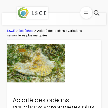
Aller
au
contenu
LSCE
>
Dépêches
>
Acidité des océans : variations
saisonnières plus marquées
Acidité des océans :
variations saisonnières plus