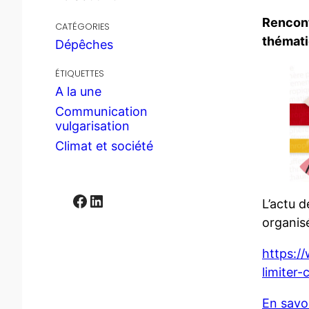
Rencont
CATÉGORIES
thémati
Dépêches
ÉTIQUETTES
A la une
Communication
vulgarisation
Climat et société
Facebook
LinkedIn
L’actu d
organis
https:/
limiter
En savoi