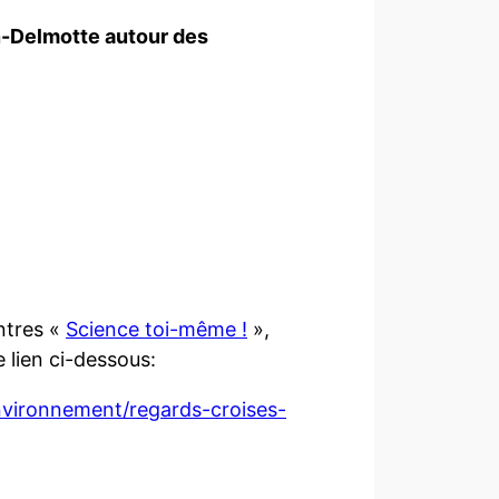
n-Delmotte autour des
ntres «
Science toi-même !
»,
 lien ci-dessous:
nvironnement/regards-croises-