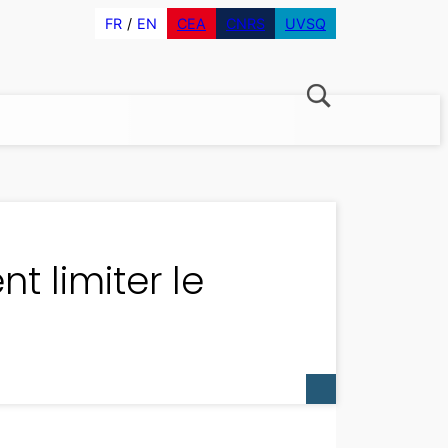
FR
EN
CEA
CNRS
UVSQ
 limiter le