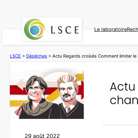
Aller
au
contenu
Le laboratoire
Rech
LSCE
>
Dépêches
>
Actu Regards croisés Comment limiter le
Actu
chan
29 août 2022