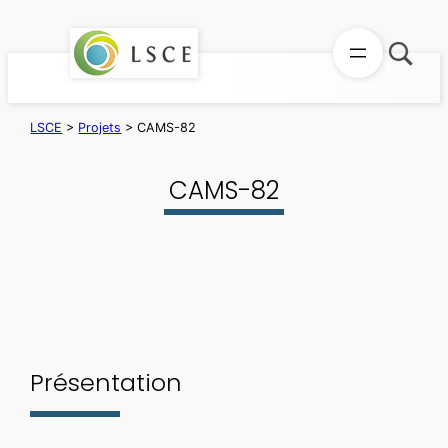
Aller
au
contenu
LSCE
>
Projets
>
CAMS-82
CAMS-82
Présentation