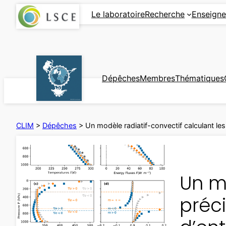
Aller
Le laboratoire
Recherche
Enseign
au
contenu
Dépêches
Membres
Thématiques
CLIM
>
Dépêches
>
Un modèle radiatif-convectif calculant le
Un mo
préc