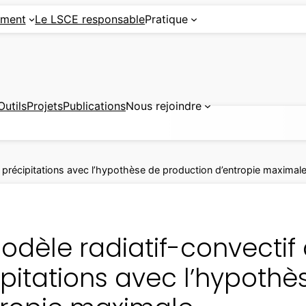
ement
Le LSCE responsable
Pratique
Outils
Projets
Publications
Nous rejoindre
s précipitations avec l’hypothèse de production d’entropie maximal
dèle radiatif-convectif 
ipitations avec l’hypoth