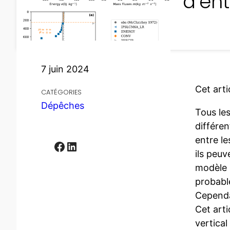
d’en
7 juin 2024
Cet arti
CATÉGORIES
Dépêches
Tous les
différe
entre le
Facebook
LinkedIn
ils peuv
modèle 
probable
Cependa
Cet arti
vertical