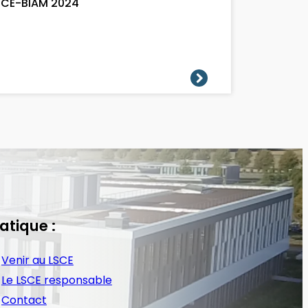
SCE-BIAM 2024
atique :
Venir au LSCE
Le LSCE responsable
Contact