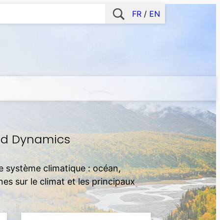
FR
EN
and Dynamics
e système climatique : océan,
s sur le climat et les principaux