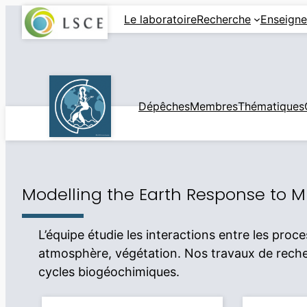
Aller
Le laboratoire
Recherche
Enseign
au
contenu
Dépêches
Membres
Thématiques
Modelling the Earth Response to M
L’équipe étudie les interactions entre les pro
atmosphère, végétation. Nos travaux de recherc
cycles biogéochimiques.