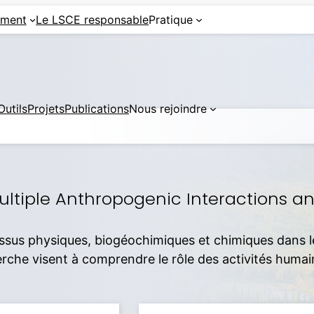
ement
Le LSCE responsable
Pratique
Outils
Projets
Publications
Nous rejoindre
ultiple Anthropogenic Interactions 
cessus physiques, biogéochimiques et chimiques dans l
he visent à comprendre le rôle des activités humaine