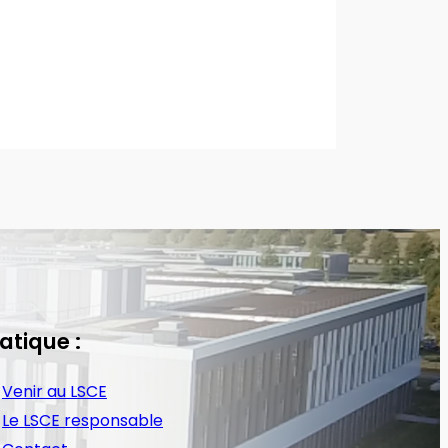
atique :
Venir au LSCE
Le LSCE responsable