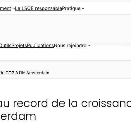
ement
Le LSCE responsable
Pratique
Outils
Projets
Publications
Nous rejoindre
 du CO2 à l’Ile Amsterdam
u record de la croissanc
terdam