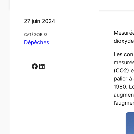
27 juin 2024
Mesurée
CATÉGORIES
dioxyde
Dépêches
Les con
mesurées
Facebook
LinkedIn
(CO2) e
palier à
1980. L
augmen
l’augme