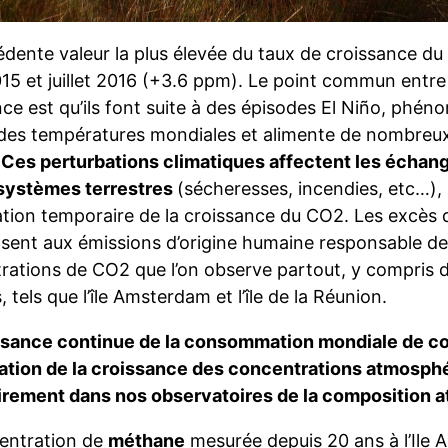
édente valeur la plus élevée du taux de croissance du
 2015 et juillet 2016 (+3.6 ppm). Le point commun en
ce est qu’ils font suite à des épisodes El Niño, phén
des températures mondiales et alimente de nombreu
.
Ces perturbations climatiques affectent les échan
systèmes terrestres
(sécheresses, incendies, etc…), 
ation temporaire de la croissance du CO2. Les excès 
sent aux émissions d’origine humaine responsable de
rations de CO2 que l’on observe partout, y compris d
, tels que l’île Amsterdam et l’île de la Réunion.
ssance continue de la consommation mondiale de co
ation de la croissance des concentrations atmosph
airement dans nos observatoires de la composition 
entration de
méthane
mesurée depuis 20 ans à l’Ile