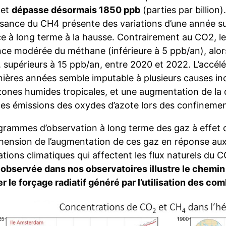
 et
dépasse désormais 1850 ppb
(parties par billio
ssance du CH4 présente des variations d’une année sur
e à long terme à la hausse. Contrairement au CO2, le
ce modérée du méthane (inférieure à 5 ppb/an), alors 
, supérieurs à 15 ppb/an, entre 2020 et 2022. L’accél
nières années semble imputable à plusieurs causes in
zones humides tropicales, et une augmentation de la 
des émissions des oxydes d’azote lors des confineme
grammes d’observation à long terme des gaz à effet d
ension de l’augmentation de ces gaz en réponse aux 
tions climatiques qui affectent les flux naturels du
observée dans nos observatoires illustre le chemin q
er le forçage radiatif généré par l’utilisation des co