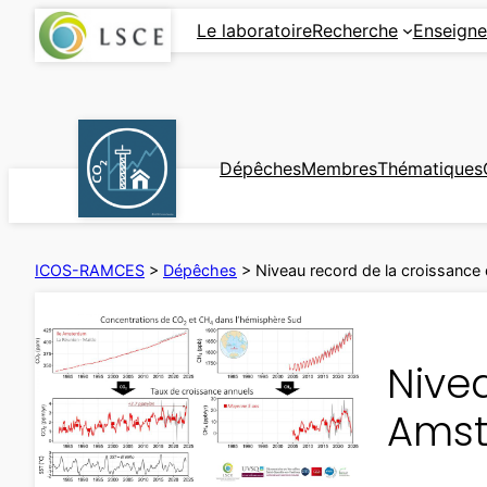
Aller
Le laboratoire
Recherche
Enseign
au
contenu
Dépêches
Membres
Thématiques
ICOS-RAMCES
>
Dépêches
>
Niveau record de la croissance
Nivea
Ams