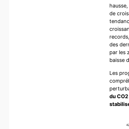
hausse,
de croi
tendanc
croissan
records
des der
par les 
baisse 
Les pro
compréh
perturba
du CO2 
stabilis