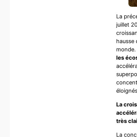
La préc
juillet
croissan
hausse 
monde
les éco
accélér
superpo
concent
éloignés
La croi
accélér
très cl
La conc