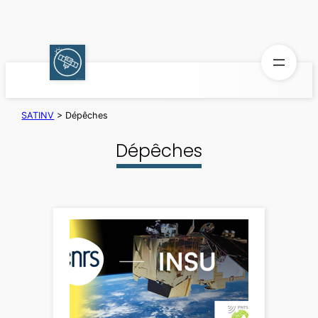
Aller
au
contenu
SATINV
>
Dépêches
Dépêches