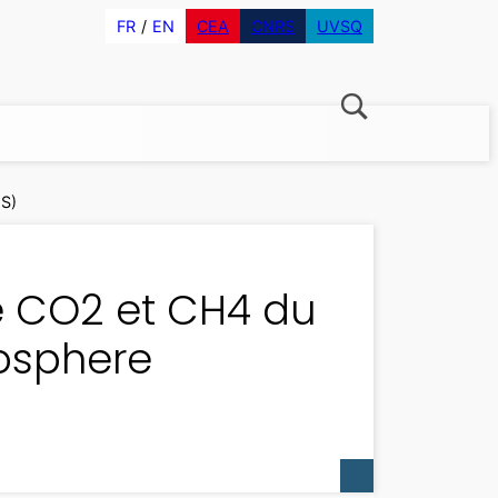
FR
EN
CEA
CNRS
UVSQ
MS)
e CO2 et CH4 du
osphere