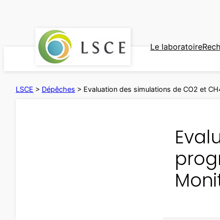
Aller
au
contenu
Le laboratoire
Rech
LSCE
>
Dépêches
>
Evaluation des simulations de CO2 et 
Eval
prog
Moni