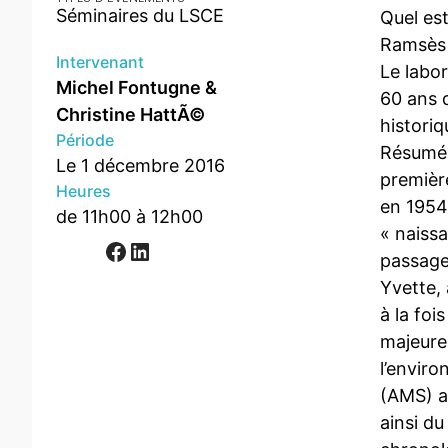
Séminaires du LSCE
Quel es
Ramsès 
Intervenant
Le labor
Michel Fontugne &
60 ans 
Christine HattÃ©
historiq
Période
Résumé 
Le 1 décembre 2016
première
Heures
en 1954 
de 11h00 à 12h00
« naissa
Facebook
LinkedIn
passage 
Yvette, 
à la foi
majeures
l’envir
(AMS) au
ainsi du