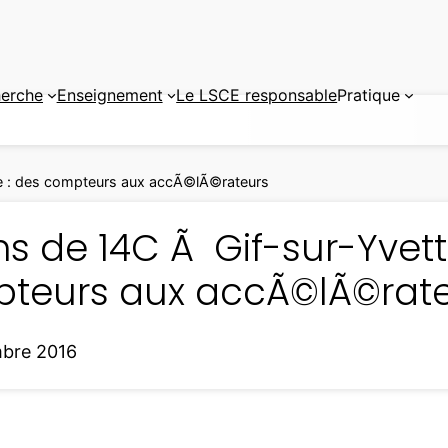
erche
Enseignement
Le LSCE responsable
Pratique
e : des compteurs aux accÃ©lÃ©rateurs
s de 14C Ã Gif-sur-Yvett
teurs aux accÃ©lÃ©rat
mbre 2016