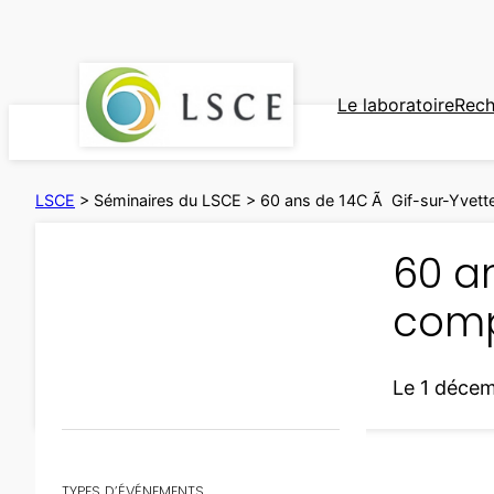
Aller
au
contenu
Le laboratoire
Rech
LSCE
>
Séminaires du LSCE
>
60 ans de 14C Ã Gif-sur-Yvett
60 an
comp
Le 1 déce
TYPES D’ÉVÉNEMENTS