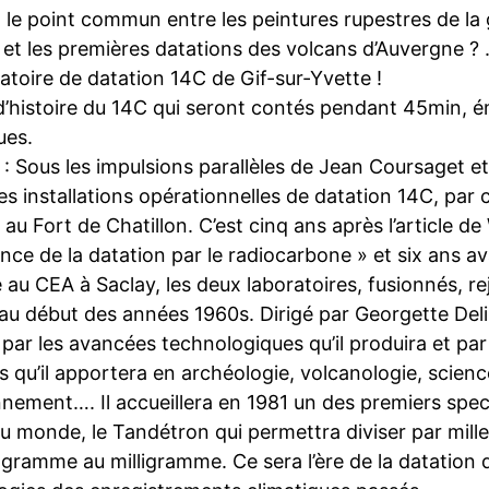
t le point commun entre les peintures rupestres de la
et les premières datations des volcans d’Auvergne ?
atoire de datation 14C de Gif-sur-Yvette !
d’histoire du 14C qui seront contés pendant 45min, é
ues.
: Sous les impulsions parallèles de Jean Coursaget et
s installations opérationnelles de datation 14C, par c
au Fort de Chatillon. C’est cinq ans après l’article d
nce de la datation par le radiocarbone » et six ans a
au CEA à Saclay, les deux laboratoires, fusionnés, re
au début des années 1960s. Dirigé par Georgette Delib
s par les avancées technologiques qu’il produira et par
 qu’il apportera en archéologie, volcanologie, scienc
onnement…. Il accueillera en 1981 un des premiers spe
 monde, le Tandétron qui permettra diviser par mille l
 gramme au milligramme. Ce sera l’ère de la datation 