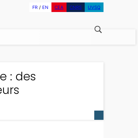
FR
EN
CEA
CNRS
UVSQ
e : des
eurs