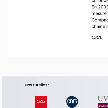
chronol
En 2003,
mesure 
Compact
chaine 
LSCE
Nos tutelles :