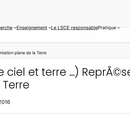
erche
Enseignement
Le LSCE responsable
Pratique
ntation plane de la Terre
e ciel et terre …) ReprÃ©
 Terre
 2016