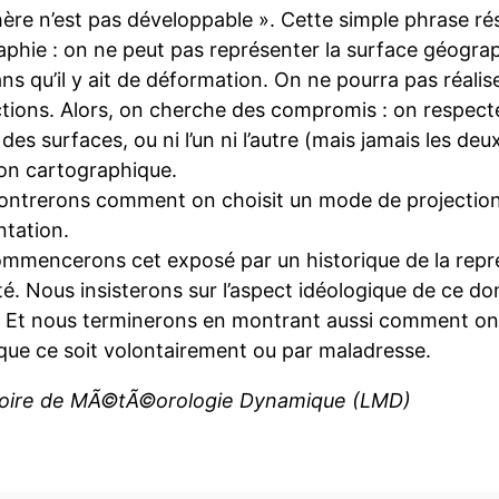
hère n’est pas développable ». Cette simple phrase ré
aphie : on ne peut pas représenter la surface géograp
ns qu’il y ait de déformation. On ne pourra pas réal
ctions. Alors, on cherche des compromis : on respecte
des surfaces, ou ni l’un ni l’autre (mais jamais les deu
ion cartographique.
ntrerons comment on choisit un mode de projection 
ntation.
mmencerons cet exposé par un historique de la repré
ité. Nous insisterons sur l’aspect idéologique de ce do
f. Et nous terminerons en montrant aussi comment on
 que ce soit volontairement ou par maladresse.
oire de MÃ©tÃ©orologie Dynamique (LMD)