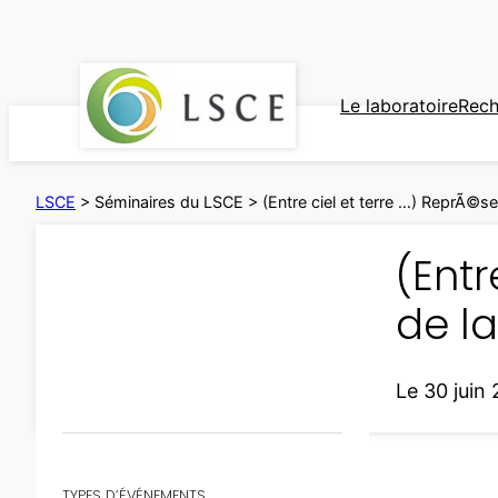
Aller
au
contenu
Le laboratoire
Rech
LSCE
>
Séminaires du LSCE
>
(Entre ciel et terre …) ReprÃ©se
(Entr
de la
Le 30 juin
TYPES D’ÉVÉNEMENTS