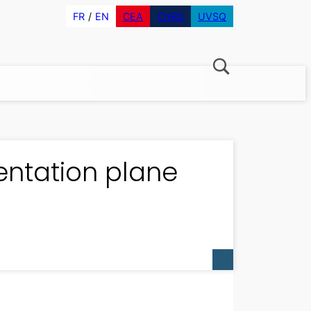
FR
EN
CEA
CNRS
UVSQ
sentation plane