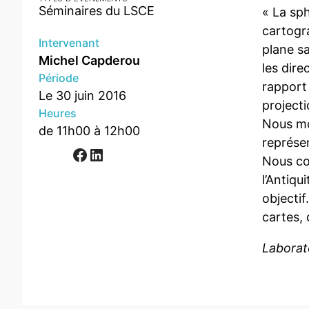
Séminaires du LSCE
« La sp
cartogr
Intervenant
plane sa
Michel Capderou
les dire
Période
rapport 
Le 30 juin 2016
project
Heures
Nous mo
de 11h00 à 12h00
représe
Facebook
LinkedIn
Nous co
l’Antiqu
objecti
cartes,
Laborat