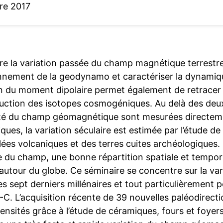
re 2017
re la variation passée du champ magnétique terrestre
nnement de la geodynamo et caractériser la dynamiqu
n du moment dipolaire permet également de retracer l’a
uction des isotopes cosmogéniques. Au delà des deux d
sité du champ géomagnétique sont mesurées directeme
ues, la variation séculaire est estimée par l’étude 
lées volcaniques et des terres cuites archéologiques.
re du champ, une bonne répartition spatiale et tempor
autour du globe. Ce séminaire se concentre sur la va
s sept derniers millénaires et tout particulièrement
-C. L’acquisition récente de 39 nouvelles paléodirect
ensités grâce à l’étude de céramiques, fours et foyer