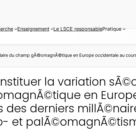
erche
Enseignement
Le LSCE responsable
Pratique
culaire du champ gÃ©omagnÃ©tique en Europe occidentale au cours
nstituer la variation sÃ
magnÃ©tique en Europe
 des derniers millÃ©nair
- et palÃ©omagnÃ©tis