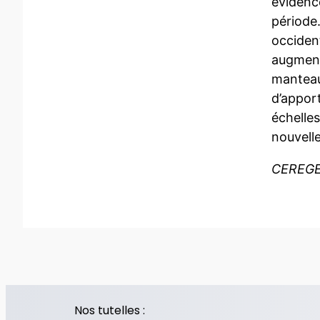
évidenc
période
occiden
augment
manteau
d’appor
échelles
nouvelle
CEREGE,
Nos tutelles :