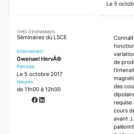
Le 5 octob
TYPES D’ÉVÉNEMENTS
Séminaires du LSCE
Connaît
fonctio
Intervenant
variatio
Gwenael HervÃ©
de prod
Période
l’inten
Le 5 octobre 2017
magnétiq
Heures
des cou
de 11h00 à 12h00
dipolai
Facebook
LinkedIn
requise 
cours de
avant J.
paléoint