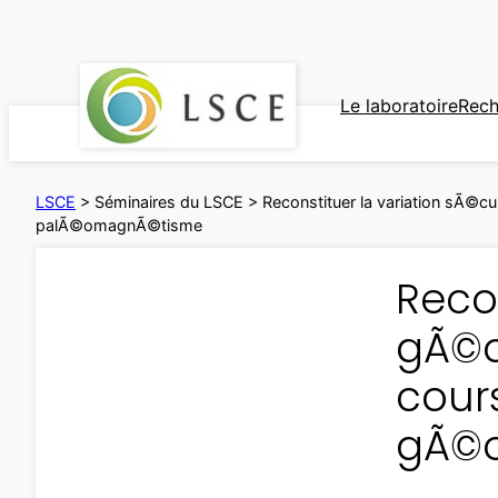
Aller
au
contenu
Le laboratoire
Rech
LSCE
>
Séminaires du LSCE
>
Reconstituer la variation sÃ©
palÃ©omagnÃ©tisme
Reco
gÃ©o
cours
gÃ©o