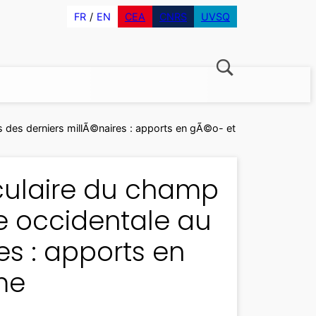
FR
EN
CEA
CNRS
UVSQ
 des derniers millÃ©naires : apports en gÃ©o- et
©culaire du champ
 occidentale au
es : apports en
me