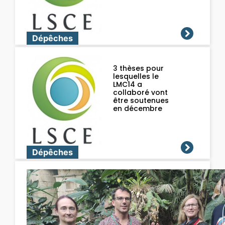
Dépêches
3 thèses pour
lesquelles le
LMC14 a
collaboré vont
être soutenues
en décembre
Dépêches
Fumier, bouses
et guano :
ordures ou or
brun ?