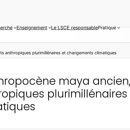
erche
Enseignement
Le LSCE responsable
Pratique
s anthropiques plurimillénaires et changements climatiques
thropocène maya ancien,
ropiques plurimillénaire
atiques