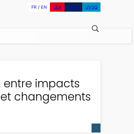
FR
EN
CEA
CNRS
UVSQ
 entre impacts
s et changements