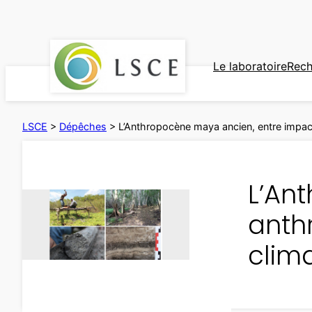
Aller
au
contenu
Le laboratoire
Rech
LSCE
>
Dépêches
>
L’Anthropocène maya ancien, entre impact
L’An
anth
clim