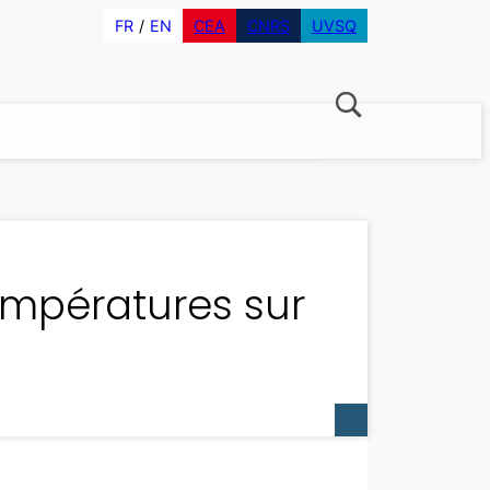
FR
EN
CEA
CNRS
UVSQ
empératures sur