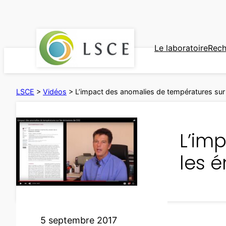
Aller
au
contenu
Le laboratoire
Rech
LSCE
>
Vidéos
>
L’impact des anomalies de températures sur
L’im
les 
5 septembre 2017