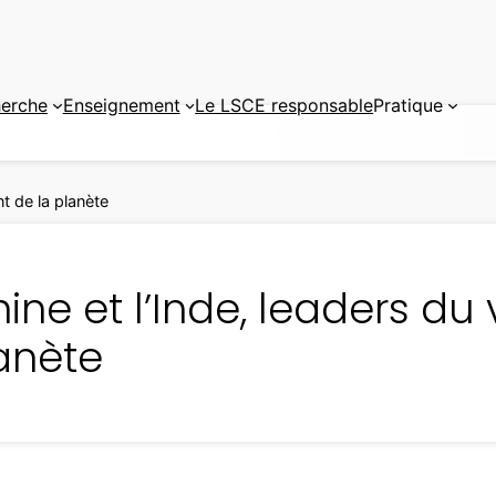
erche
Enseignement
Le LSCE responsable
Pratique
t de la planète
ine et l’Inde, leaders d
lanète