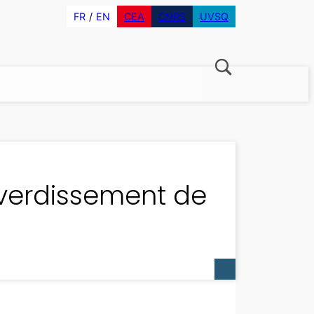
FR
EN
CEA
CNRS
UVSQ
u verdissement de