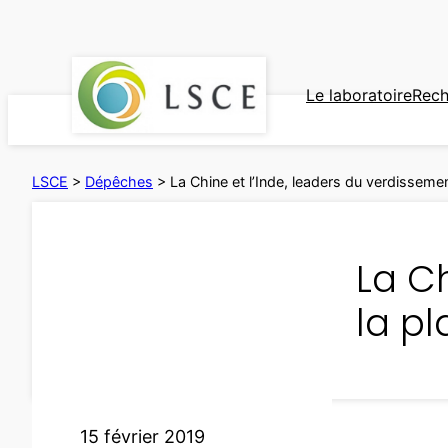
Aller
au
contenu
Le laboratoire
Rech
LSCE
>
Dépêches
>
La Chine et l’Inde, leaders du verdissemen
La Ch
la p
15 février 2019