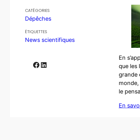
CATÉGORIES
Dépêches
ÉTIQUETTES
News scientifiques
​En s’ap
Facebook
LinkedIn
que les 
grande é
monde, 
le pens
En savoi