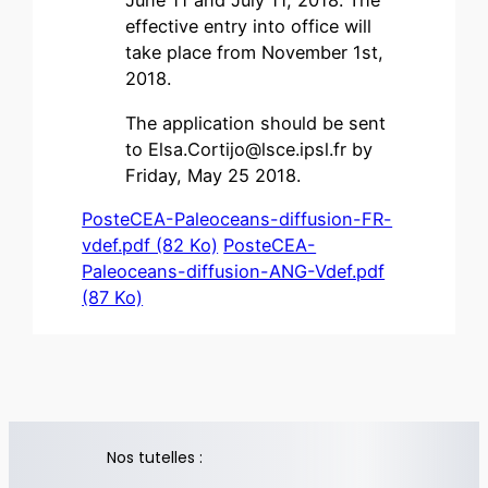
June 11 and July 11, 2018. The
effective entry into office will
take place from November 1st,
2018.
The application should be sent
to
Elsa.Cortijo@lsce.ipsl.fr
by
Friday, May 25 2018.
PosteCEA-Paleoceans-diffusion-FR-
vdef.pdf (82 Ko)
PosteCEA-
Paleoceans-diffusion-ANG-Vdef.pdf
(87 Ko)
Nos tutelles :