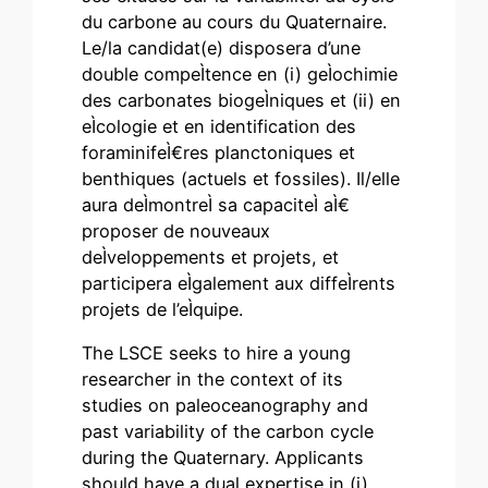
du carbone au cours du Quaternaire.
Le/la candidat(e) disposera d’une
double compeÌtence en (i) geÌochimie
des carbonates biogeÌniques et (ii) en
eÌcologie et en identification des
foraminifeÌ€res planctoniques et
benthiques (actuels et fossiles). Il/elle
aura deÌmontreÌ sa capaciteÌ aÌ€
proposer de nouveaux
deÌveloppements et projets, et
participera eÌgalement aux diffeÌrents
projets de l’eÌquipe.
The LSCE seeks to hire a young
researcher in the context of its
studies on paleoceanography and
past variability of the carbon cycle
during the Quaternary. Applicants
should have a dual expertise in (i)