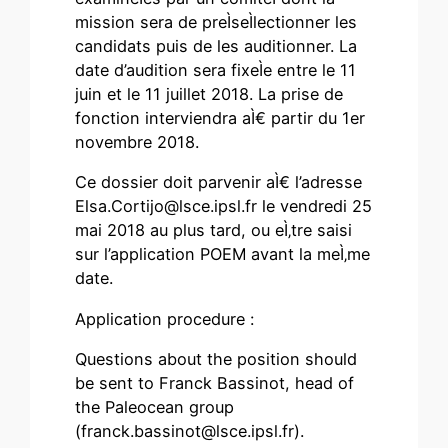
mission sera de preÌseÌlectionner les
candidats puis de les auditionner. La
date d’audition sera fixeÌe entre le 11
juin et le 11 juillet 2018. La prise de
fonction interviendra aÌ€ partir du 1er
novembre 2018.
Ce dossier doit parvenir aÌ€ l’adresse
Elsa.Cortijo@lsce.ipsl.fr
le vendredi 25
mai 2018 au plus tard, ou eÌ‚tre saisi
sur l’application POEM avant la meÌ‚me
date.
Application procedure :
Questions about the position should
be sent to Franck Bassinot, head of
the Paleocean group
(franck.bassinot@lsce.ipsl.fr).