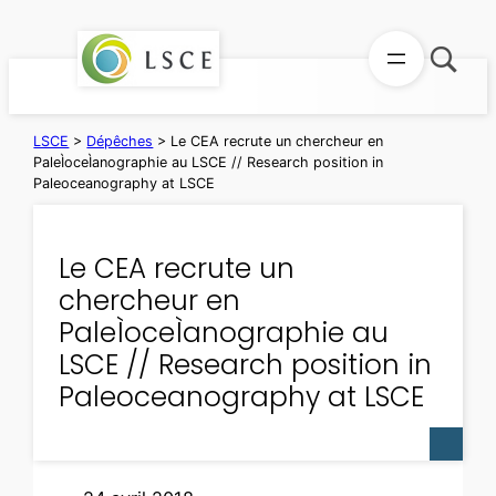
Aller
au
contenu
LSCE
>
Dépêches
>
Le CEA recrute un chercheur en
PaleÌoceÌanographie au LSCE // Research position in
Paleoceanography at LSCE
Le CEA recrute un
chercheur en
PaleÌoceÌanographie au
LSCE // Research position in
Paleoceanography at LSCE