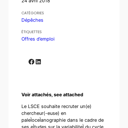
24 avril 2018
CATÉGORIES
Dépêches
ÉTIQUETTES
Offres d’emploi
Facebook
LinkedIn
Voir attachés, see attached
Le LSCE souhaite recruter un(e)
chercheur(-euse) en
paleÌoceÌanographie dans le cadre de
ses eÌtudes sur la variabiliteÌ du cycle