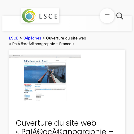
Aller
au
contenu
LSCE
>
Dépêches
>
Ouverture du site web
« PalÃ©ocÃ©anographie – France »
Ouverture du site web
« PalÃ©ocÃ©anographie –