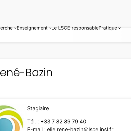
erche
Enseignement
Le LSCE responsable
Pratique
René-Bazin
Stagiaire
Tél. : +33 7 82 89 79 40
E-mail :
elie.rene-bazin@lsce.ipsl.fr