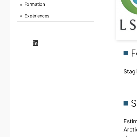
Formation
Expériences
LinkedIn
F
Stagi
S
Esti
Arcti