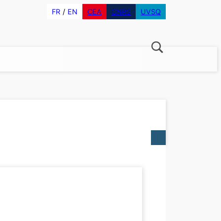
FR
EN
CEA
CNRS
UVSQ