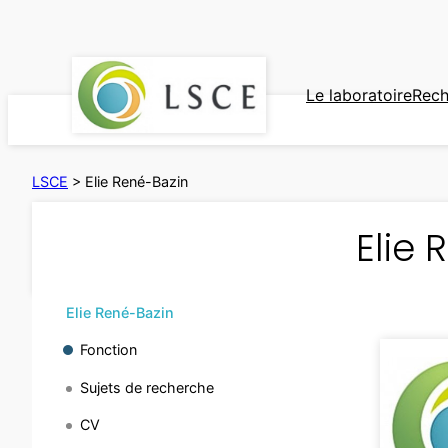
Aller
au
contenu
Le laboratoire
Rech
LSCE
>
Elie René-Bazin
Elie 
Elie René-Bazin
Fonction
Sujets de recherche
CV