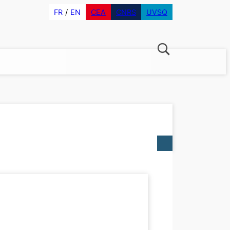
FR
EN
CEA
CNRS
UVSQ