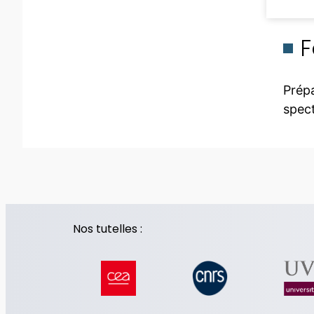
F
Prépa
spec
Nos tutelles :