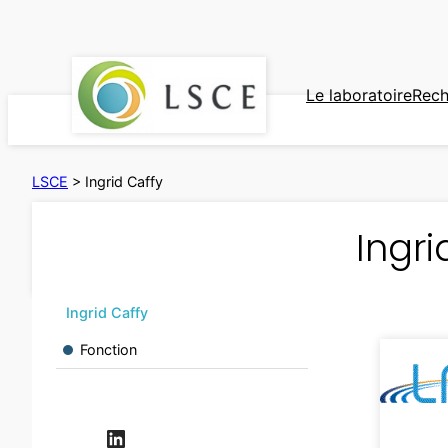
Aller
au
contenu
Le laboratoire
Rech
LSCE
>
Ingrid Caffy
Ingri
Ingrid Caffy
Fonction
LinkedIn