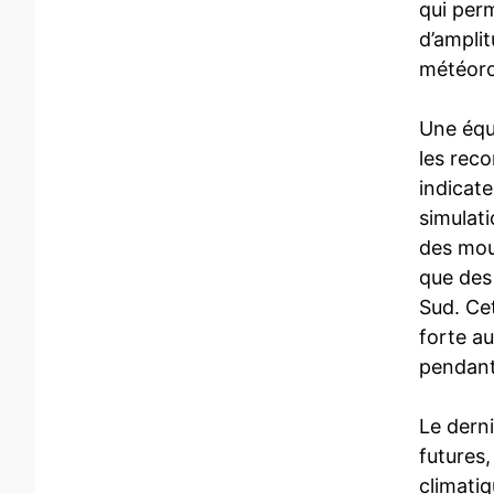
qui per
d’ampli
météoro
Une équ
les reco
indicate
simulati
des mous
que des
Sud. Cet
forte au
pendant 
Le derni
futures
climatiq