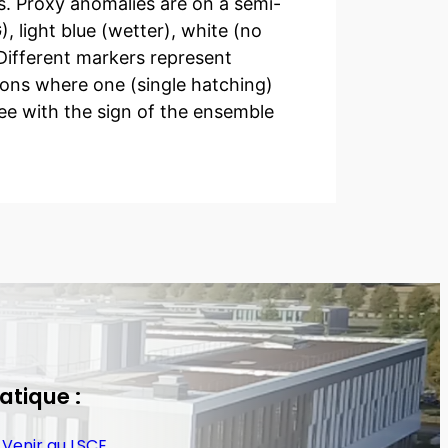
s. Proxy anomalies are on a semi-
, light blue (wetter), white (no
 Different markers represent
ions where one (single hatching)
ee with the sign of the ensemble
atique :
Venir au LSCE