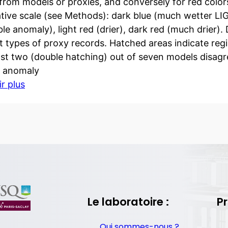
 from models or proxies, and conversely for red color
tive scale (see Methods): dark blue (much wetter LIG)
le anomaly), light red (drier), dark red (much drier).
nt types of proxy records. Hatched areas indicate reg
east two (double hatching) out of seven models disagr
 anomaly
r plus
Le laboratoire :
Pr
Qui sommes-nous ?