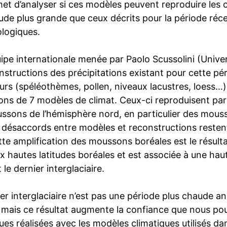
met d’analyser si ces modèles peuvent reproduire les
tude plus grande que ceux décrits pour la période réc
logiques.
ipe internationale menée par Paolo Scussolini (Unive
nstructions des précipitations existant pour cette pé
urs (spéléothèmes, pollen, niveaux lacustres, loess…
ons de 7 modèles de climat. Ceux-ci reproduisent part
sons de l’hémisphère nord, en particulier des mousso
 désaccords entre modèles et reconstructions resten
te amplification des moussons boréales est le résultat
x hautes latitudes boréales et est associée à une hau
le dernier interglaciaire.
er interglaciaire n’est pas une période plus chaude a
, mais ce résultat augmente la confiance que nous pou
ues réalisées avec les modèles climatiques utilisés da