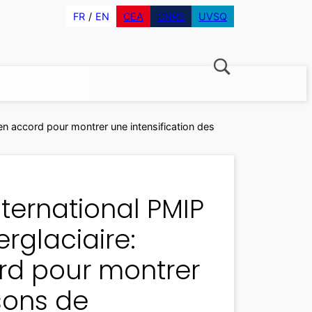
FR
EN
CEA
CNRS
UVSQ
 en accord pour montrer une intensification des
nternational PMIP
erglaciaire:
rd pour montrer
sons de