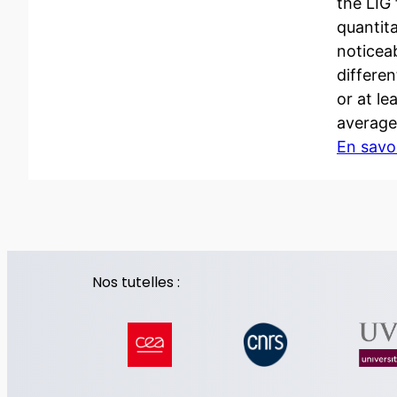
the LIG
quantita
noticeab
differe
or at l
average
En savoi
Nos tutelles :