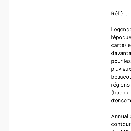
Référen
Légende 
l’époqu
carte) e
davantag
pour les
pluvieux
beaucoup
régions
(hachur
d’ensem
Annual 
contoure