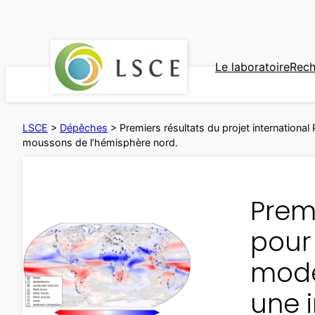
Aller
au
contenu
Le laboratoire
Rech
LSCE
>
Dépêches
>
Premiers résultats du projet internationa
moussons de l’hémisphère nord.
Premi
pour 
modè
une 