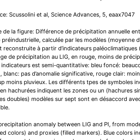
ce: Scussolini et al, Science Advances, 5, eaax7047
de la figure: Différence de précipitation annuelle entr
e préindustrielle, calculée par les modèles (moyenne 
t reconstruite à partir d’indicateurs paléoclimatiques
e de précipitation au LIG, en rouge, moins de précipi
 indicateurs est semi-quantitative: bleu foncé: beaucou
, blanc: pas d’anomalie significative, rouge clair: moi
 moins pluvieux. Les différents tpes de symboles indi
 en hachurées indiquent les zones ou un (hachures s
es doubles) modèles sur sept sont en désaccord avec
ble.
precipitation anomaly between LIG and PI, from mode
d colors) and proxies (filled markers). Blue colors in