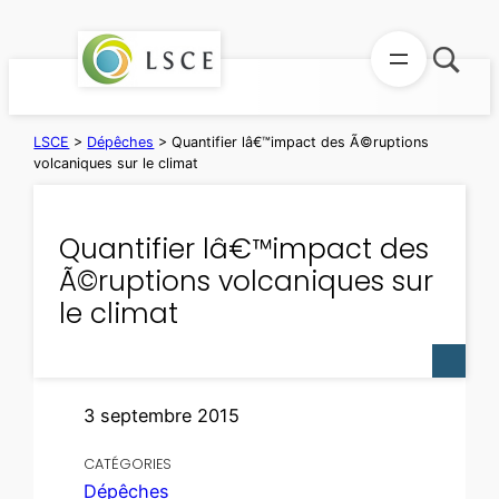
Aller
au
contenu
LSCE
>
Dépêches
>
Quantifier lâ€™impact des Ã©ruptions
volcaniques sur le climat
Quantifier lâ€™impact des
Ã©ruptions volcaniques sur
le climat
3 septembre 2015
CATÉGORIES
Dépêches