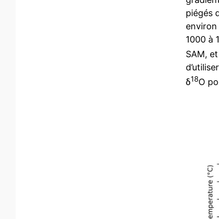
piégés 
environ
1000 à 
SAM, et 
d’utilis
18
δ
O po