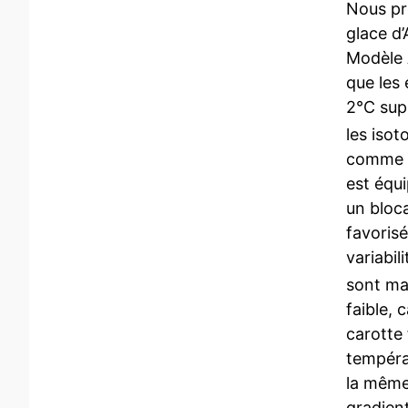
Nous pr
glace d’
Modèle 
que les
2°C sup
les isot
comme l
est équ
un bloc
favoris
variabil
sont ma
faible, 
carotte 
tempéra
la même 
gradien