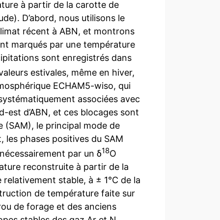
ure à partir de la carotte de
de). D’abord, nous utilisons le
limat récent à ABN, et montrons
sont marqués par une température
pitations sont enregistrés dans
valeurs estivales, même en hiver,
atmosphérique ECHAM5-wiso, qui
nt systématiquement associées avec
d-est d’ABN, et ces blocages sont
 (SAM), le principal mode de
t, les phases positives du SAM
18
 nécessairement par un δ
O
ature reconstruite à partir de la
 relativement stable, à ± 1°C de la
uction de température faite sur
trou de forage et des anciens
opes stables des gaz Ar et N