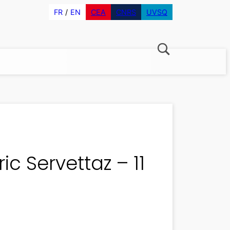
FR
EN
CEA
CNRS
UVSQ
c Servettaz – 11