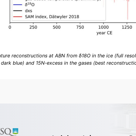
ure reconstructions at ABN from δ18O in the ice (full resolu
dark blue) and 15N-excess in the gases (best reconstructi