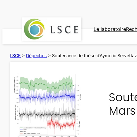
Aller
au
contenu
Le laboratoire
Rech
LSCE
>
Dépêches
>
Soutenance de thèse d’Aymeric Servettaz
Sout
Mars