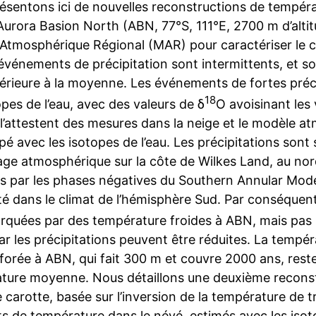
ésentons ici de nouvelles reconstructions de températ
Aurora Basion North (ABN, 77°S, 111°E, 2700 m d’altitu
Atmosphérique Régional (MAR) pour caractériser le c
 événements de précipitation sont intermittents, et 
érieure à la moyenne. Les événements de fortes préci
18
opes de l’eau, avec des valeurs de δ
O avoisinant les 
’attestent des mesures dans la neige et le modèle 
ipé avec les isotopes de l’eau. Les précipitations so
age atmosphérique sur la côte de Wilkes Land, au nor
és par les phases négatives du Southern Annular Mode
ité dans le climat de l’hémisphère Sud. Par conséquen
rquées par des température froides à ABN, mais pas
car les précipitations peuvent être réduites. La tempér
forée à ABN, qui fait 300 m et couvre 2000 ans, reste
ture moyenne. Nous détaillons une deuxième reconstr
carotte, basée sur l’inversion de la température de 
ts de température dans le névé, estimés avec les isot