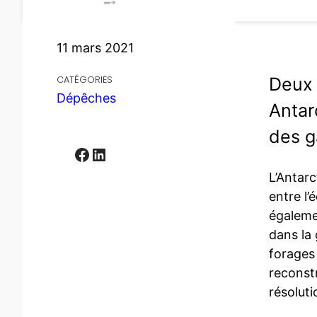
11 mars 2021
Deux 
CATÉGORIES
Dépêches
Antar
des g
Facebook
LinkedIn
L’Antarc
entre l’
égalemen
dans la
forages 
reconstr
résoluti