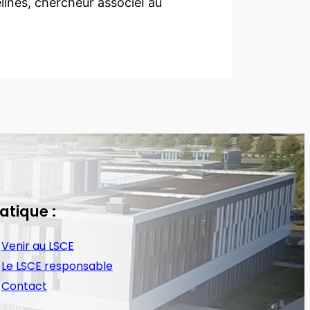
elines, chercheur associeÌ au
atique :
Venir au LSCE
Le LSCE responsable
Contact