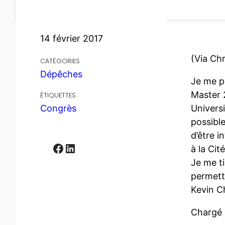
14 février 2017
(Via Chr
CATÉGORIES
Dépêches
Je me p
Master 2
ÉTIQUETTES
Universi
Congrès
possible
d’être i
Facebook
LinkedIn
à la Cit
Je me ti
permett
Kevin C
Chargé 