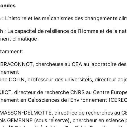
rondes
 : L’histoire et les meÌcanismes des changements cli
h : La capaciteÌ de reÌsilience de l’Homme et de la na
ent climatique
otamment:
 BRACONNOT, chercheuse au CEA au laboratoire des S
onnement
he COLIN, professeur des universiteÌs, directeur adj
GUIOT, directeur de recherche CNRS au Centre Europe
gnement en GeÌosciences de l’Environnement (CERE
ie MASSON-DELMOTTE, directrice de recherches au C
is GEMENNE (sous reÌserve), chercheur en science pol