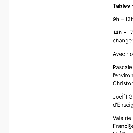
Tables 
9h – 12h
14h – 17
changem
Avec n
Pascale
l’envir
Christop
JoeÌˆl 
d’Ensei
ValeÌr
FrancÌ§o