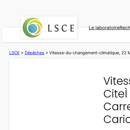
Aller
au
contenu
Le laboratoire
Rech
LSCE
>
Dépêches
>
Vitesse-du-changement-climatique, 22 Mar
Vite
CiteÌ
Carr
Cario