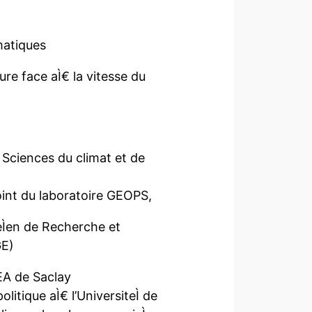
matiques
ture face aÌ€ la vitesse du
ciences du climat et de
oint du laboratoire GEOPS,
Ìen de Recherche et
GE)
EA de Saclay
itique aÌ€ l’UniversiteÌ de