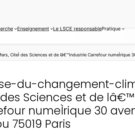
erche
Enseignement
Le LSCE responsable
Pratique
s, CiteÌ des Sciences et de lâ€™Industrie Carrefour numeÌrique 
sse-du-changement-clima
 des Sciences et de lâ€™
efour numeÌrique 30 ave
u 75019 Paris