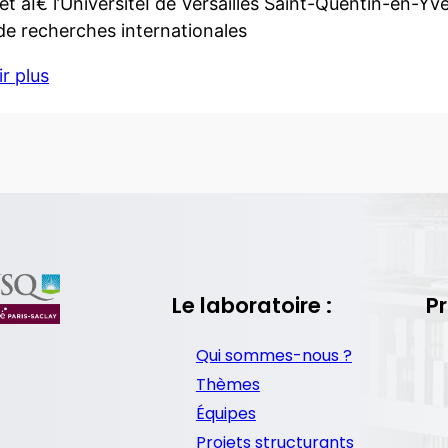
et aÌ€ l’UniversiteÌ de Versailles Saint-Quentin-en-Yv
de recherches internationales
r plus
Le laboratoire :
Pr
Qui sommes-nous ?
Thèmes
Équipes
Projets structurants