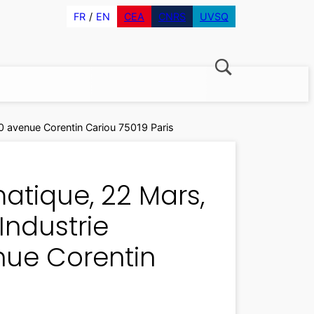
FR
EN
CEA
CNRS
UVSQ
30 avenue Corentin Cariou 75019 Paris
tique, 22 Mars,
Industrie
nue Corentin