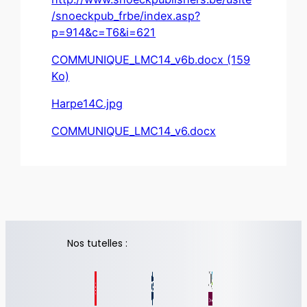
/snoeckpub_frbe/index.asp?
p=914&c=T6&i=621
COMMUNIQUE_LMC14_v6b.docx (159
Ko)
Harpe14C.jpg
COMMUNIQUE_LMC14_v6.docx
Nos tutelles :