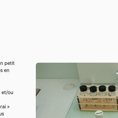
n petit
és en
 et/ou
rai »
us