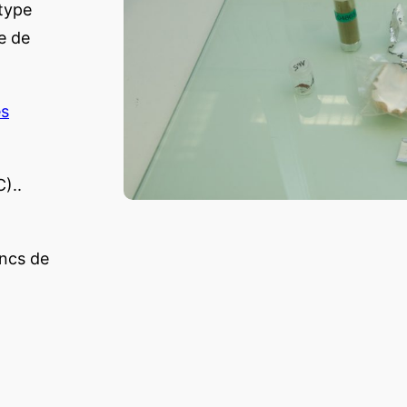
 type
e de
es
)..
ncs de