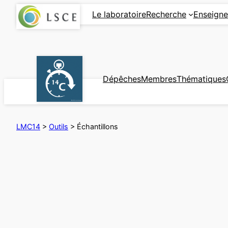
Aller
Le laboratoire
Recherche
Enseign
au
contenu
Dépêches
Membres
Thématiques
LMC14
>
Outils
>
Échantillons