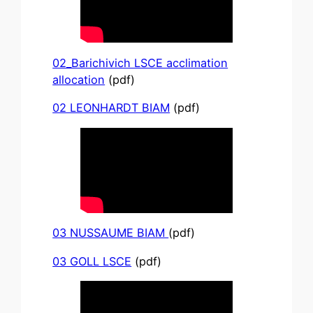
02_Barichivich LSCE acclimation
allocation
(pdf)
02 LEONHARDT BIAM
(pdf)
03 NUSSAUME BIAM
(pdf)
03 GOLL LSCE
(pdf)