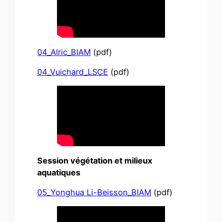
04_Alric_BIAM
(pdf)
04_Vuichard_LSCE
(pdf)
Session végétation et milieux
aquatiques
05_Yonghua Li-Beisson_BIAM
(pdf)