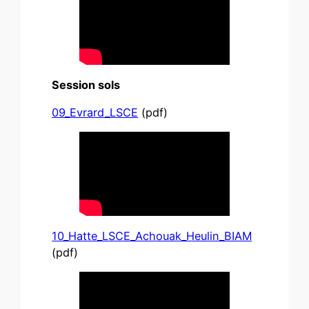
Session sols
09_Evrard_LSCE
(pdf)
10_Hatte_LSCE_Achouak_Heulin_BIAM
(pdf)